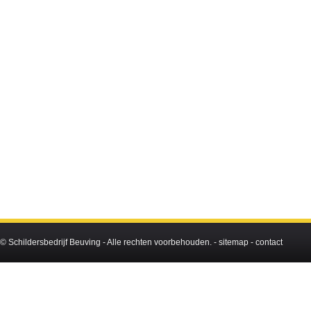
©
Schildersbedrijf Beuving
- Alle rechten voorbehouden. -
sitemap
-
contact