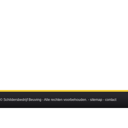
©
Schildersbedrijf Beuving
- Alle rechten voorbehouden. -
sitemap
-
contact